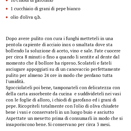
10 chiodi di garofano
1 cucchiaio di grani di pepe bianco
olio d'oliva q.b.
Dopo avere pulito con cura i funghi metteteli in una
pentola capiente di acciaio inox o smaltata dove sta
bollendo la soluzione di aceto, vino e sale. Fate cuocere
per circa 8 minuti o fino a quando li sentite al dente dal
momento che il bollore ha ripreso. Scolateli e fateli
asciugare appoggiati su di un canovaccio perfettamente
pulito per almeno 24 ore in modo che perdano tutta
l'umidità.
Sgocciolateli poi bene, tamponateli con delicatezza con
della carta assorbente da cucina e suddivideteli nei vasi
con le foglie di alloro, i chiodi di garofano ed i grani di
pepe. Ricopriteli totalmente con l'olio di oliva chiudete
bene i vasi e conservateli in un luogo buio e asciutto
Aspettate un mesetto prima di consumarli in modo che si
insaporiscono bene. Si conservano per circa 3 mesi.