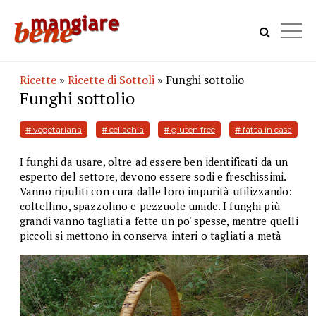
Ricette
»
Ricette di Sottoli
» Funghi sottolio
Funghi sottolio
# vegetariana
# celiachia
# gluten free
# fatta in casa
I funghi da usare, oltre ad essere ben identificati da un
esperto del settore, devono essere sodi e freschissimi.
Vanno ripuliti con cura dalle loro impurità utilizzando:
coltellino, spazzolino e pezzuole umide. I funghi più
grandi vanno tagliati a fette un po' spesse, mentre quelli
piccoli si mettono in conserva interi o tagliati a metà