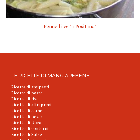
Penne lisce "a Positano"
LE RICETTE DI MANGIAREBENE
Ricette di antipasti
Ricette di pasta
Ricette di riso
Ricette di altri primi
Ricette di carne
Ricette di pesce
Ricette di Uova
Ricette di contorni
Ricette di Salse