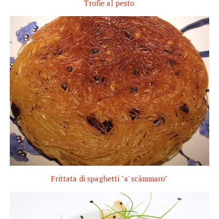
Trofie al pesto
Frittata di spaghetti "a' scàmmaro"