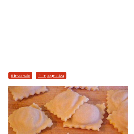
# invernale
# impegnativa