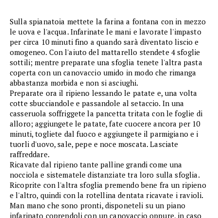
Sulla spianatoia mettete la farina a fontana con in mezzo
le uova e l'acqua. Infarinate le mani e lavorate l'impasto
per circa 10 minuti fino a quando sarà diventato liscio e
omogeneo. Con l'aiuto del mattarello stendete 4 sfoglie
sottili; mentre preparate una sfoglia tenete l'altra pasta
coperta con un canovaccio umido in modo che rimanga
abbastanza morbida e non si asciughi.
Preparate ora il ripieno lessando le patate e, una volta
cotte sbucciandole e passandole al setaccio. In una
casseruola soffriggete la pancetta tritata con le foglie di
alloro; aggiungete le patate, fate cuocere ancora per 10
minuti, togliete dal fuoco e aggiungete il parmigiano e i
tuorli d'uovo, sale, pepe e noce moscata. Lasciate
raffreddare.
Ricavate dal ripieno tante palline grandi come una
nocciola e sistematele distanziate tra loro sulla sfoglia.
Ricoprite con l'altra sfoglia premendo bene fra un ripieno
e l'altro, quindi con la rotellina dentata ricavate i ravioli.
Man mano che sono pronti, disponeteli su un piano
infarinato coprendoli con un canovaccio oppure, in caso