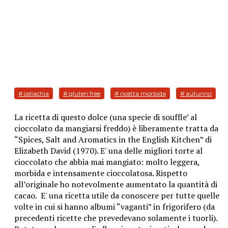
# celiachia
# gluten free
# ricetta morbida
# autunno
La ricetta di questo dolce (una specie di souffle’ al
cioccolato da mangiarsi freddo) è liberamente tratta da
“Spices, Salt and Aromatics in the English Kitchen” di
Elizabeth David (1970). E' una delle migliori torte al
cioccolato che abbia mai mangiato: molto leggera,
morbida e intensamente cioccolatosa. Rispetto
all’originale ho notevolmente aumentato la quantità di
cacao. E' una ricetta utile da conoscere per tutte quelle
volte in cui si hanno albumi “vaganti” in frigorifero (da
precedenti ricette che prevedevano solamente i tuorli).