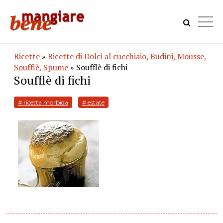
Ricette
»
Ricette di Dolci al cucchiaio, Budini, Mousse,
Soufflè, Spume
» Soufflè di fichi
Soufflè di fichi
# ricetta morbida
# estate