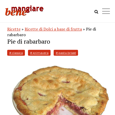
Ricette
»
Ricette di Dolci a base di frutta
» Pie di
rabarbaro
Pie di rabarbaro
# classica
# primavera
# pasta briseé