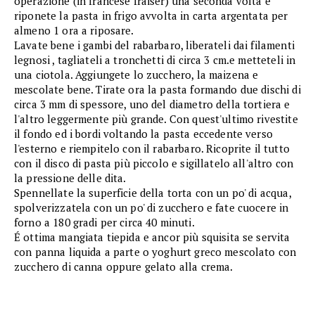
operazione (in francese fraiser) una seconda volta e
riponete la pasta in frigo avvolta in carta argentata per
almeno 1 ora a riposare.
Lavate bene i gambi del rabarbaro, liberateli dai filamenti
legnosi , tagliateli a tronchetti di circa 3 cm.e metteteli in
una ciotola. Aggiungete lo zucchero, la maizena e
mescolate bene. Tirate ora la pasta formando due dischi di
circa 3 mm di spessore, uno del diametro della tortiera e
l'altro leggermente più grande. Con quest'ultimo rivestite
il fondo ed i bordi voltando la pasta eccedente verso
l'esterno e riempitelo con il rabarbaro. Ricoprite il tutto
con il disco di pasta più piccolo e sigillatelo all'altro con
la pressione delle dita.
Spennellate la superficie della torta con un po' di acqua,
spolverizzatela con un po' di zucchero e fate cuocere in
forno a 180 gradi per circa 40 minuti.
É ottima mangiata tiepida e ancor più squisita se servita
con panna liquida a parte o yoghurt greco mescolato con
zucchero di canna oppure gelato alla crema.