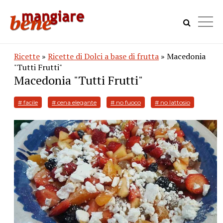
Ricette
»
Ricette di Dolci a base di frutta
» Macedonia
"Tutti Frutti"
Macedonia "Tutti Frutti"
# facile
# cena elegante
# no fuoco
# no lattosio