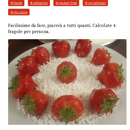
# facile
# celiachia
# gluten free
# no lattosio
# no uova
Facilissime da fare, piacerà a tutti quanti. Calcolate 4
fragole per persona.