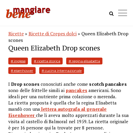
Ricette
»
Ricette di Crepes dolci
» Queen Elizabeth Drop
scones
Queen Elizabeth Drop scones
# inglese
# ricetta storica
# regina elisabetta
# eisenhower
# cucina internazionale
I
Drop scones
conosciuti anche come
scotch pancakes
sono delle frittelle simili ai
pancakes
americani. Sono
ideali per una nutriente prima colazione o merenda.
La ricetta proposta è quella che la regina Elisabetta
mandò con una
lettera autografa al generale
Eisenhower
che li aveva molto apprezzati durante la sua
visita al castello di Balmoral nel 1959. La ricetta originale
è per 16 persone qui la trovate per 8 persone.