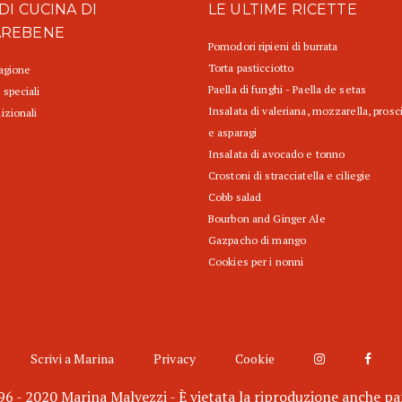
DI CUCINA DI
LE ULTIME RICETTE
AREBENE
Pomodori ripieni di burrata
Torta pasticciotto
tagione
Paella di funghi - Paella de setas
 speciali
Insalata di valeriana, mozzarella, prosc
izionali
e asparagi
Insalata di avocado e tonno
Crostoni di stracciatella e ciliegie
Cobb salad
Bourbon and Ginger Ale
Gazpacho di mango
Cookies per i nonni
Scrivi a Marina
Privacy
Cookie
6 - 2020 Marina Malvezzi - È vietata la riproduzione anche pa