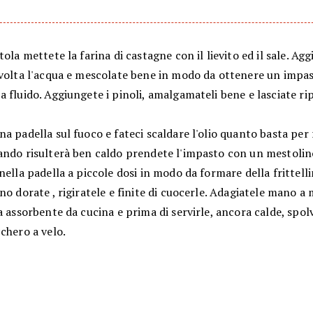
tola mettete la farina di castagne con il lievito ed il sale. Ag
 volta l'acqua e mescolate bene in modo da ottenere un impa
 fluido. Aggiungete i pinoli, amalgamateli bene e lasciate ri
a padella sul fuoco e fateci scaldare l'olio quanto basta per 
ando risulterà ben caldo prendete l'impasto con un mestolin
nella padella a piccole dosi in modo da formare della frittel
no dorate , rigiratele e finite di cuocerle. Adagiatele mano a
a assorbente da cucina e prima di servirle, ancora calde, spol
chero a velo.