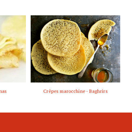
anas
Crêpes marocchine - Baghrirs