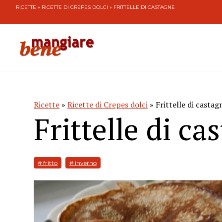
RICETTE
»
RICETTE DI CREPES DOLCI
» FRITTELLE DI CASTAGNE
Ricette
»
Ricette di Crepes dolci
» Frittelle di castag
Frittelle di ca
# fritto
# inverno