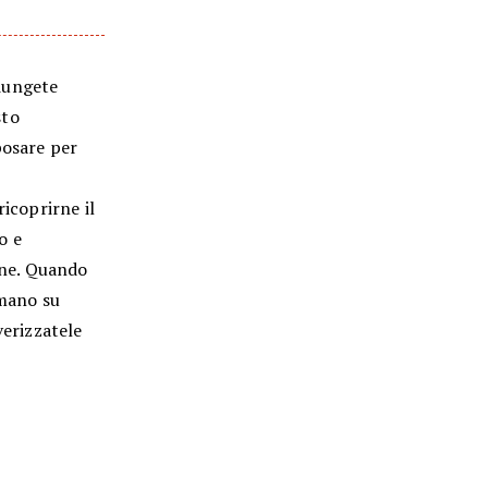
giungete
sto
posare per
ricoprirne il
o e
line. Quando
 mano su
verizzatele