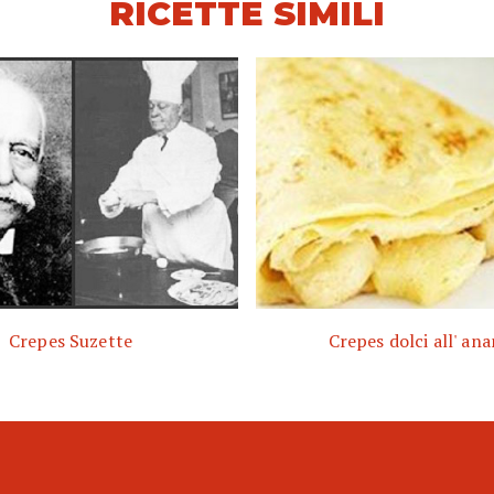
RICETTE SIMILI
Crepes Suzette
Crepes dolci all' an