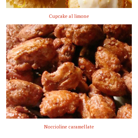
Cupcake al limone
Noccioline caramellate