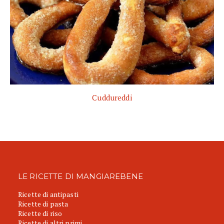
Cuddureddi
LE RICETTE DI MANGIAREBENE
Ricette di antipasti
Ricette di pasta
Ricette di riso
Ricette di altri primi