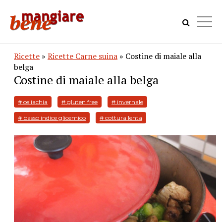
Ricette
»
Ricette Carne suina
» Costine di maiale alla
belga
Costine di maiale alla belga
# celiachia
# gluten free
# invernale
# basso indice glicemico
# cottura lenta