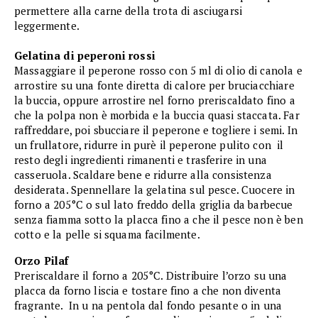
permettere alla carne della trota di asciugarsi
leggermente.
Gelatina di peperoni rossi
Massaggiare il peperone rosso con 5 ml di olio di canola e
arrostire su una fonte diretta di calore per bruciacchiare
la buccia, oppure arrostire nel forno preriscaldato fino a
che la polpa non è morbida e la buccia quasi staccata. Far
raffreddare, poi sbucciare il peperone e togliere i semi. In
un frullatore, ridurre in purè il peperone pulito con il
resto degli ingredienti rimanenti e trasferire in una
casseruola. Scaldare bene e ridurre alla consistenza
desiderata. Spennellare la gelatina sul pesce. Cuocere in
forno a 205°C o sul lato freddo della griglia da barbecue
senza fiamma sotto la placca fino a che il pesce non è ben
cotto e la pelle si squama facilmente.
Orzo Pilaf
Preriscaldare il forno a 205°C. Distribuire l’orzo su una
placca da forno liscia e tostare fino a che non diventa
fragrante. In u na pentola dal fondo pesante o in una