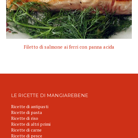
Filetto di salmone ai ferri con panna acida
LE RICETTE DI MANGIAREBENE
Ricette di antipasti
Ricette di pasta
Ricette di riso
Ricette di altri primi
Ricette di carne
Ricette di pesce