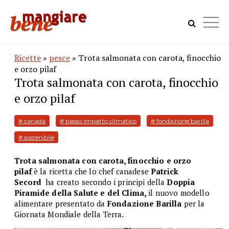
Ricette
»
pesce
» Trota salmonata con carota, finocchio
e orzo pilaf
Trota salmonata con carota, finocchio
e orzo pilaf
# canada
# basso impatto climatico
# fondazione barilla
# sostenibile
Trota salmonata con carota, finocchio e orzo
pilaf
è
la ricetta
che
lo chef canadese
Patrick
Secord
ha creato secondo i principi della
Doppia
Piramide
della Salute e del Clima,
il nuovo modello
alimentare
presentato
da
Fondazione Barilla
per la
Giornata Mondiale della Terra.