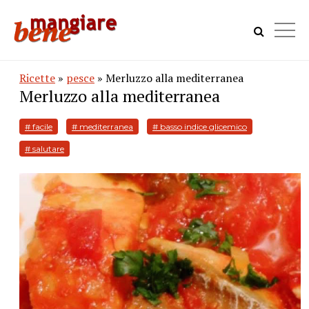
Ricette
»
pesce
» Merluzzo alla mediterranea
Merluzzo alla mediterranea
# facile
# mediterranea
# basso indice glicemico
# salutare