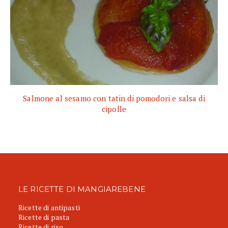
Salmone al sesamo con tatin di pomodori e salsa di
cipolle
LE RICETTE DI MANGIAREBENE
Ricette di antipasti
Ricette di pasta
Ricette di riso