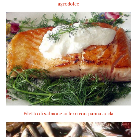
agrodolce
Filetto di salmone ai ferri con panna acida