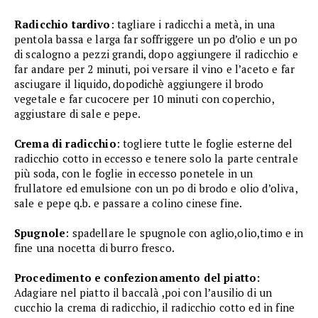
Radicchio tardivo
: tagliare i radicchi a metà, in una
pentola bassa e larga far soffriggere un po d’olio e un po
di scalogno a pezzi grandi, dopo aggiungere il radicchio e
far andare per 2 minuti, poi versare il vino e l’aceto e far
asciugare il liquido, dopodichè aggiungere il brodo
vegetale e far cucocere per 10 minuti con coperchio,
aggiustare di sale e pepe.
Crema di radicchio
: togliere tutte le foglie esterne del
radicchio cotto in eccesso e tenere solo la parte centrale
più soda, con le foglie in eccesso ponetele in un
frullatore ed emulsione con un po di brodo e olio d’oliva,
sale e pepe q.b. e passare a colino cinese fine.
Spugnole
: spadellare le spugnole con aglio,olio,timo e in
fine una nocetta di burro fresco.
Procedimento e confezionamento del piatto:
Adagiare nel piatto il baccalà ,poi con l’ausilio di un
cucchio la crema di radicchio, il radicchio cotto ed in fine