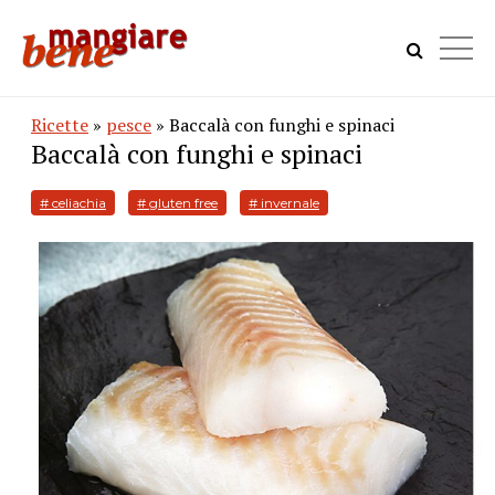
Ricette
»
pesce
» Baccalà con funghi e spinaci
Baccalà con funghi e spinaci
# celiachia
# gluten free
# invernale