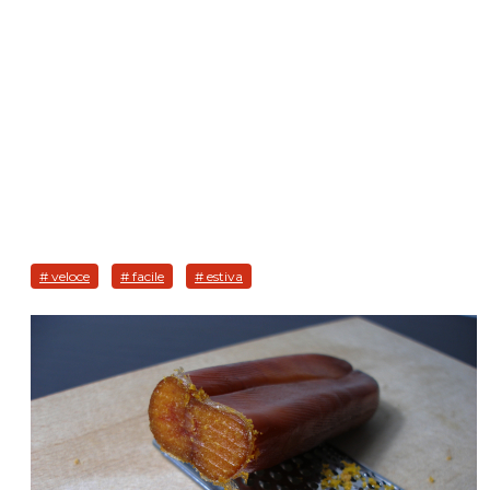
# veloce
# facile
# estiva