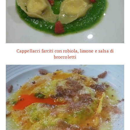
Cappellacci farciti con robiola, limone e salsa di
broccoletti