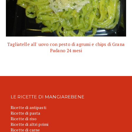
Tagliatelle all' uovo con pesto di agrumi e chips di Grana
Padano 24 mesi
LE RICETTE DI MANGIAREBENE
Ricette di antipasti
Ricette di pasta
Ricette di riso
Ricette di altri primi
Ricette di carne