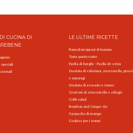
DI CUCINA DI
LE ULTIME RICETTE
AREBENE
Pomodori ripieni di burrata
Torta pasticciotto
tagione
Paella di funghi - Paella de setas
 speciali
Insalata di valeriana, mozzarella, prosc
izionali
e asparagi
Insalata di avocado e tonno
Crostoni di stracciatella e ciliegie
Cobb salad
Bourbon and Ginger Ale
Gazpacho di mango
Cookies per i nonni