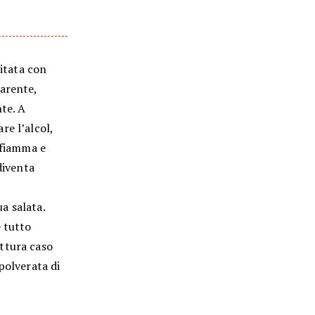
ritata con
parente,
nte. A
re l’alcol,
 fiamma e
diventa
a salata.
e tutto
ttura caso
polverata di