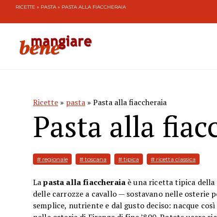
RICETTE
»
PASTA
» PASTA ALLA FIACCHERAIA
Ricette
»
pasta
» Pasta alla fiaccheraia
Pasta alla fiac
# regionale
# toscana
# tipica
# ricetta classica
La
pasta alla fiaccheraia
è una ricetta tipica della
delle carrozze a cavallo — sostavano nelle osterie pe
semplice, nutriente e dal gusto deciso: nacque così 