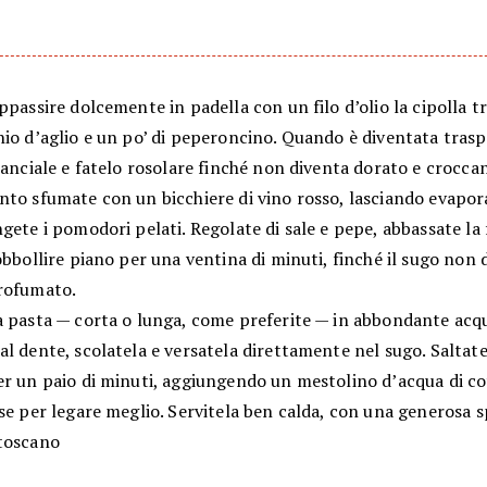
ppassire dolcemente in padella con un filo d’olio la cipolla t
hio d’aglio e un po’ di peperoncino. Quando è diventata tras
uanciale e fatelo rosolare finché non diventa dorato e crocca
to sfumate con un bicchiere di vino rosso, lasciando evapora
gete i pomodori pelati. Regolate di sale e pepe, abbassate la
obbollire piano per una ventina di minuti, finché il sugo non 
rofumato.
a pasta — corta o lunga, come preferite — in abbondante acqu
l dente, scolatela e versatela direttamente nel sugo. Saltat
er un paio di minuti, aggiungendo un mestolino d’acqua di co
se per legare meglio. Servitela ben calda, con una generosa s
toscano