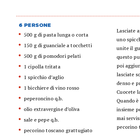
6 PERSONE
Lasciate a
500 g di pasta lunga o corta
uno spicc
150 g di guanciale a tocchetti
unite il g
500 g di pomodori pelati
questo pun
poi aggiun
1 cipolla tritata
lasciate s
1 spicchio d’aglio
denso e p
1 bicchiere di vino rosso
Cuocete l
peperoncino q.b.
Quando è a
olio extravergine d’oliva
insieme p
mai servis
sale e pepe q.b.
pecorino 
pecorino toscano grattugiato