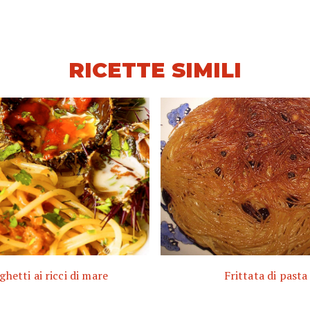
RICETTE SIMILI
ghetti ai ricci di mare
Frittata di pasta