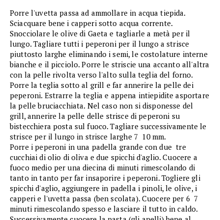
Porre l'uvetta passa ad ammollare in acqua tiepida.
Sciacquare bene i capperi sotto acqua corrente.
Snocciolare le olive di Gaeta e tagliarle a metà per il
lungo. Tagliare tutti i peperoni per il lungo a strisce
piuttosto larghe eliminando i semi, le costolature interne
bianche e il picciolo. Porre le striscie una accanto all'altra
con la pelle rivolta verso l'alto sulla teglia del forno.
Porre la teglia sotto al grill e far annerire la pelle dei
peperoni. Estrarre la teglia e appena intiepidite asportare
la pelle bruciacchiata. Nel caso non si disponesse del
grill, annerire la pelle delle strisce di peperoni su
bistecchiera posta sul fuoco. Tagliare successivamente le
strisce per il lungo in strisce larghe 7  10 mm.
Porre i peperoni in una padella grande con due  tre
cucchiai di olio di oliva e due spicchi d'aglio. Cuocere a
fuoco medio per una diecina di minuti rimescolando di
tanto in tanto per far insaporire i peperoni. Togliere gli
spicchi d'aglio, aggiungere in padella i pinoli, le olive, i
capperi e l'uvetta passa (ben scolata). Cuocere per 6  7
minuti rimescolando spesso e lasciare il tutto in caldo.
Successivamente cuocere la pasta (gli anelli) bene al