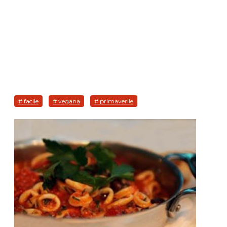
# facile
# vegana
# primaverile