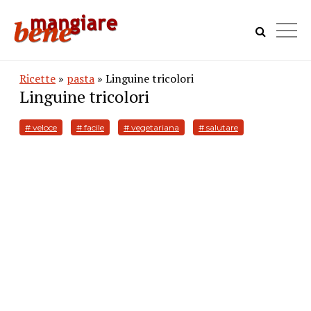
Ricette
»
pasta
» Linguine tricolori
Linguine tricolori
# veloce
# facile
# vegetariana
# salutare