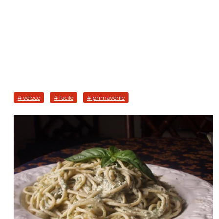
# veloce
# facile
# primaverile