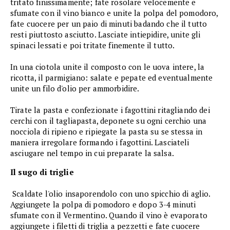
tritato finissimamente; fate rosolare velocemente e
sfumate con il vino bianco e unite la polpa del pomodoro,
fate cuocere per un paio di minuti badando che il tutto
resti piuttosto asciutto. Lasciate intiepidire, unite gli
spinaci lessati e poi tritate finemente il tutto.
In una ciotola unite il composto con le uova intere, la
ricotta, il parmigiano: salate e pepate ed eventualmente
unite un filo d'olio per ammorbidire.
Tirate la pasta e confezionate i fagottini ritagliando dei
cerchi con il tagliapasta, deponete su ogni cerchio una
nocciola di ripieno e ripiegate la pasta su se stessa in
maniera irregolare formando i fagottini. Lasciateli
asciugare nel tempo in cui preparate la salsa.
Il sugo di triglie
Scaldate l'olio insaporendolo con uno spicchio di aglio.
Aggiungete la polpa di pomodoro e dopo 3-4 minuti
sfumate con il Vermentino. Quando il vino è evaporato
aggiungete i filetti di triglia a pezzetti e fate cuocere