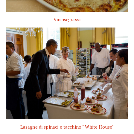
Vinciscgrassi
Lasagne di spinaci e tacchino " White House"