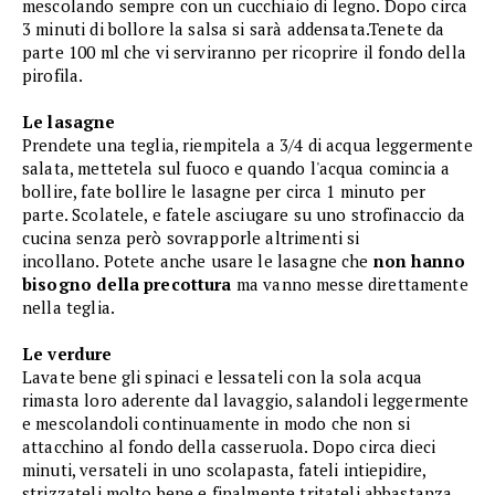
mescolando sempre con un cucchiaio di legno. Dopo circa
3 minuti di bollore la salsa si sarà addensata.Tenete da
parte 100 ml che vi serviranno per ricoprire il fondo della
pirofila.
Le lasagne
Prendete una teglia, riempitela a 3/4 di acqua leggermente
salata, mettetela sul fuoco e quando l'acqua comincia a
bollire, fate bollire le lasagne per circa 1 minuto per
parte. Scolatele, e fatele asciugare su uno strofinaccio da
cucina senza però sovrapporle altrimenti si
incollano. Potete anche usare le lasagne che
non hanno
bisogno della precottura
ma vanno messe direttamente
nella teglia.
Le verdure
Lavate bene gli spinaci e lessateli con la sola acqua
rimasta loro aderente dal lavaggio, salandoli leggermente
e mescolandoli continuamente in modo che non si
attacchino al fondo della casseruola. Dopo circa dieci
minuti, versateli in uno scolapasta, fateli intiepidire,
strizzateli molto bene e finalmente tritateli abbastanza