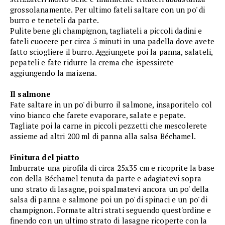
grossolanamente. Per ultimo fateli saltare con un po' di
burro e teneteli da parte.
Pulite bene gli champignon, tagliateli a piccoli dadini e
fateli cuocere per circa 5 minuti in una padella dove avete
fatto sciogliere il burro. Aggiungete poi la panna, salateli,
pepateli e fate ridurre la crema che ispessirete
aggiungendo la maizena.
Il salmone
Fate saltare in un po' di burro il salmone, insaporitelo col
vino bianco che farete evaporare, salate e pepate.
Tagliate poi la carne in piccoli pezzetti che mescolerete
assieme ad altri 200 ml di panna alla salsa Béchamel.
Finitura del piatto
Imburrate una pirofila di circa 25x35 cm e ricoprite la base
con della Béchamel tenuta da parte e adagiatevi sopra
uno strato di lasagne, poi spalmatevi ancora un po' della
salsa di panna e salmone poi un po' di spinaci e un po' di
champignon. Formate altri strati seguendo quest'ordine e
finendo con un ultimo strato di lasagne ricoperte con la