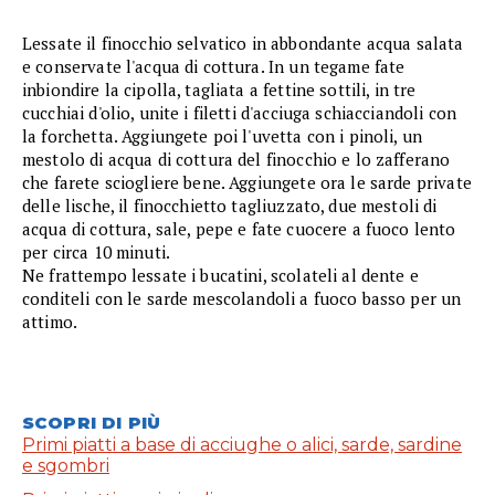
Lessate il finocchio selvatico in abbondante acqua salata
e conservate l'acqua di cottura. In un tegame fate
inbiondire la cipolla, tagliata a fettine sottili, in tre
cucchiai d'olio, unite i filetti d'acciuga schiacciandoli con
la forchetta. Aggiungete poi l'uvetta con i pinoli, un
mestolo di acqua di cottura del finocchio e lo zafferano
che farete sciogliere bene. Aggiungete ora le sarde private
delle lische, il finocchietto tagliuzzato, due mestoli di
acqua di cottura, sale, pepe e fate cuocere a fuoco lento
per circa 10 minuti.
Ne frattempo lessate i bucatini, scolateli al dente e
conditeli con le sarde mescolandoli a fuoco basso per un
attimo.
SCOPRI DI PIÙ
Primi piatti a base di acciughe o alici, sarde, sardine
e sgombri