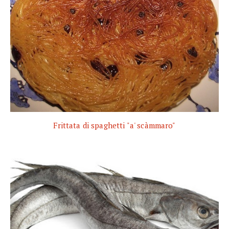
Frittata di spaghetti "a' scàmmaro"