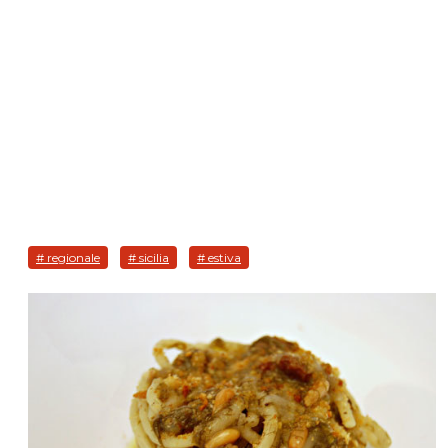
# regionale
# sicilia
# estiva