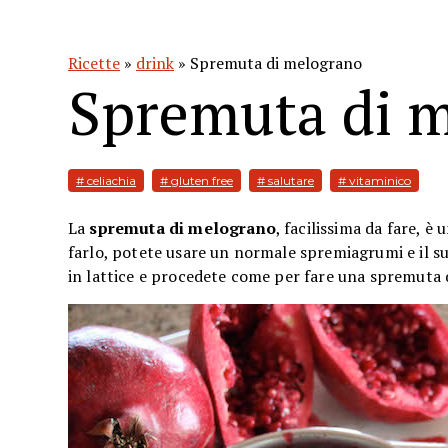
Ricette
»
drink
» Spremuta di melograno
Spremuta di 
# celiachia
# gluten free
# salutare
# vitaminico
La
spremuta di melograno
, facilissima da fare, è
farlo, potete usare un normale spremiagrumi e il su
in lattice e procedete come per fare una spremuta 