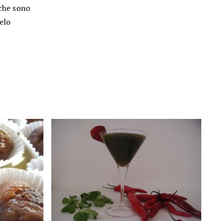
 che sono
elo