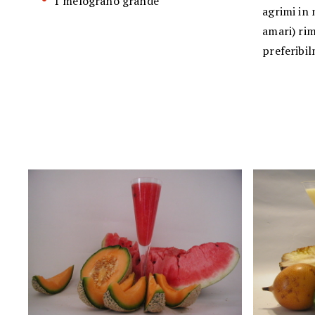
1 melograno grande
agrimi in 
amari) rim
preferibi