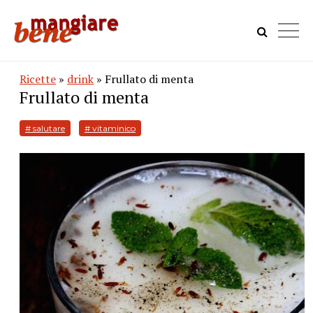
Ricette
»
drink
» Frullato di menta
Frullato di menta
# salutare
# vitaminico