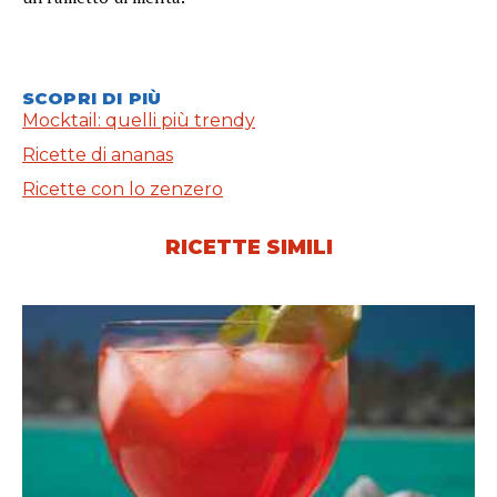
SCOPRI DI PIÙ
Mocktail: quelli più trendy
Ricette di ananas
Ricette con lo zenzero
RICETTE SIMILI