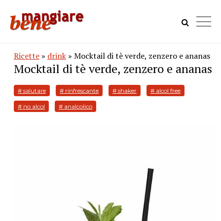
Ricette
»
drink
» Mocktail di tè verde, zenzero e ananas
Mocktail di tè verde, zenzero e ananas
# salutare
# rinfrescante
# shaker
# alcol free
# no alcol
# analcolico