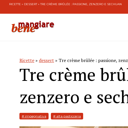
RICETTE
»
DESSERT
» TRE CRÈME BRÛLÉE : PASSIONE, ZENZERO E SECHUAN
Ricette
»
dessert
» Tre crème brûlée : passione, zen
Tre crème brûl
zenzero e sec
# impegnativa
# alta pasticceria