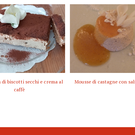
di biscotti secchi e crema al
Mousse di castagne con sals
caffè