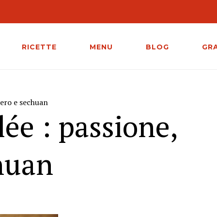
RICETTE
MENU
BLOG
GR
zero e sechuan
ée : passione,
huan