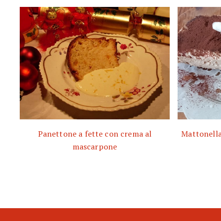
Panettone a fette con crema al
Mattonella 
mascarpone