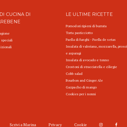
DI CUCINA DI
LE ULTIME RICETTE
AREBENE
Pomodori ripieni di burrata
Torta pasticciotto
tagione
Paella di funghi - Paella de setas
 speciali
Insalata di valeriana, mozzarella, prosc
izionali
e asparagi
Insalata di avocado e tonno
Crostoni di stracciatella e ciliegie
Cobb salad
Bourbon and Ginger Ale
Gazpacho di mango
Cookies per i nonni
Scrivi a Marina
Privacy
Cookie