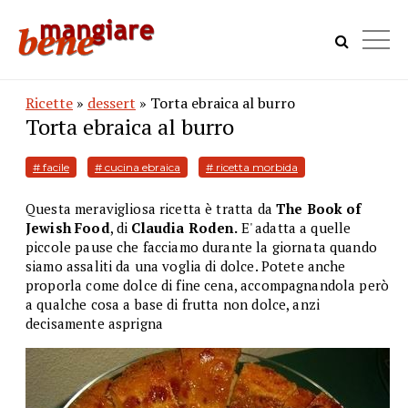
Ricette
»
dessert
» Torta ebraica al burro
Torta ebraica al burro
# facile
# cucina ebraica
# ricetta morbida
Questa meravigliosa ricetta è tratta da
The Book of
Jewish Food
, di
Claudia Roden.
E' adatta a quelle
piccole pause che facciamo durante la giornata quando
siamo assaliti da una voglia di dolce. Potete anche
proporla come dolce di fine cena, accompagnandola però
a qualche cosa a base di frutta non dolce, anzi
decisamente asprigna