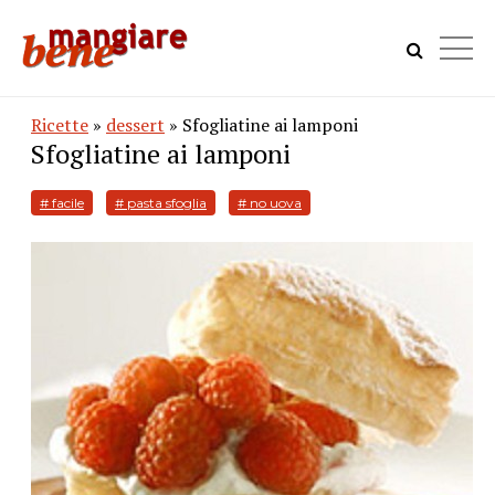
Ricette
»
dessert
» Sfogliatine ai lamponi
Sfogliatine ai lamponi
# facile
# pasta sfoglia
# no uova