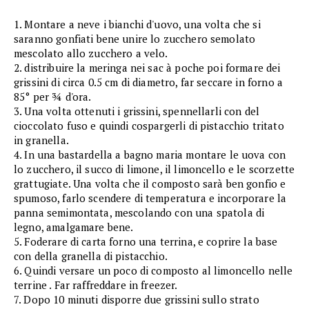
1. Montare a neve i bianchi d'uovo, una volta che si
saranno gonfiati bene unire lo zucchero semolato
mescolato allo zucchero a velo.
2. distribuire la meringa nei sac à poche poi formare dei
grissini di circa 0.5 cm di diametro, far seccare in forno a
85° per ¾ d'ora.
3. Una volta ottenuti i grissini, spennellarli con del
cioccolato fuso e quindi cospargerli di pistacchio tritato
in granella.
4. In una bastardella a bagno maria montare le uova con
lo zucchero, il succo di limone, il limoncello e le scorzette
grattugiate. Una volta che il composto sarà ben gonfio e
spumoso, farlo scendere di temperatura e incorporare la
panna semimontata, mescolando con una spatola di
legno, amalgamare bene.
5. Foderare di carta forno una terrina, e coprire la base
con della granella di pistacchio.
6. Quindi versare un poco di composto al limoncello nelle
terrine . Far raffreddare in freezer.
7. Dopo 10 minuti disporre due grissini sullo strato