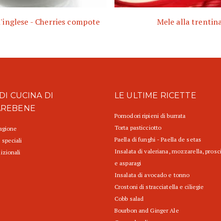
ll'inglese - Cherries compote
Mele alla trentin
DI CUCINA DI
LE ULTIME RICETTE
AREBENE
Pomodori ripieni di burrata
Torta pasticciotto
tagione
Paella di funghi - Paella de setas
 speciali
Insalata di valeriana, mozzarella, prosc
izionali
e asparagi
Insalata di avocado e tonno
Crostoni di stracciatella e ciliegie
Cobb salad
Bourbon and Ginger Ale