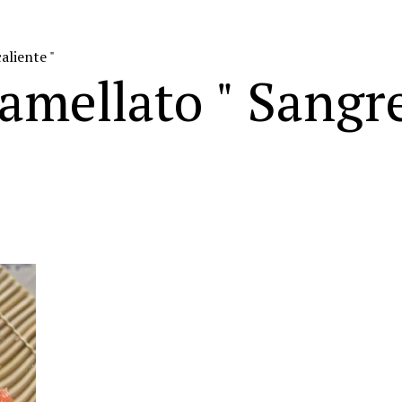
aliente "
mellato " Sangr