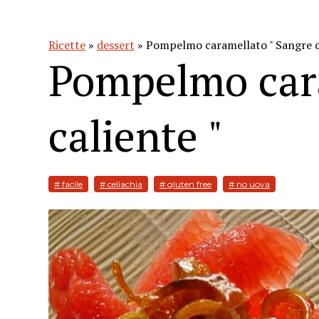
Ricette
»
dessert
» Pompelmo caramellato " Sangre c
Pompelmo cara
caliente "
# facile
# celiachia
# gluten free
# no uova