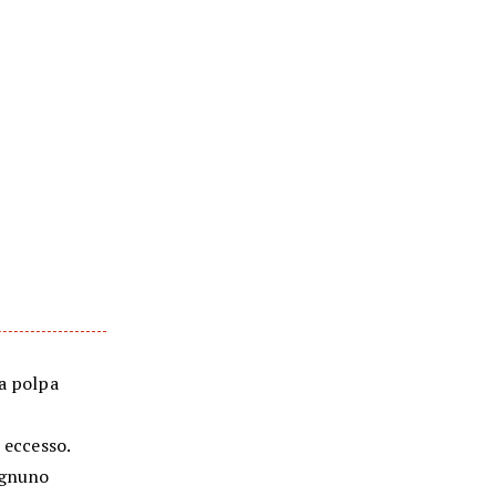
la polpa
 eccesso.
ognuno