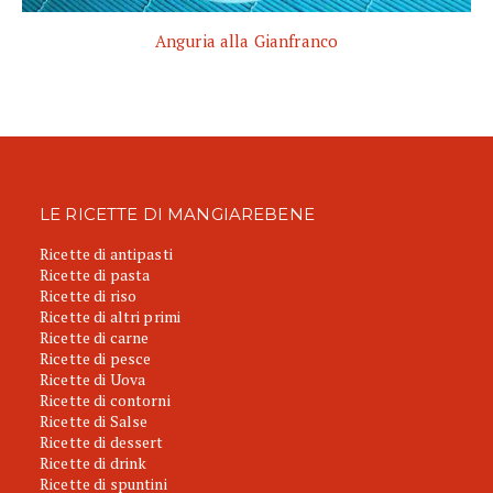
Anguria alla Gianfranco
LE RICETTE DI MANGIAREBENE
Ricette di antipasti
Ricette di pasta
Ricette di riso
Ricette di altri primi
Ricette di carne
Ricette di pesce
Ricette di Uova
Ricette di contorni
Ricette di Salse
Ricette di dessert
Ricette di drink
Ricette di spuntini