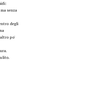
idi:
 ma senza
entro degli
una
altro po'
ura.
ulito.