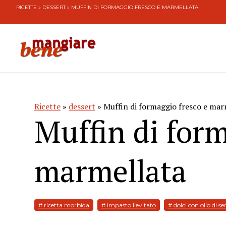
RICETTE
»
DESSERT
» MUFFIN DI FORMAGGIO FRESCO E MARMELLATA
Ricette
»
dessert
» Muffin di formaggio fresco e mar
Muffin di form
marmellata
# ricetta morbida
# impasto lievitato
# dolci con olio di s