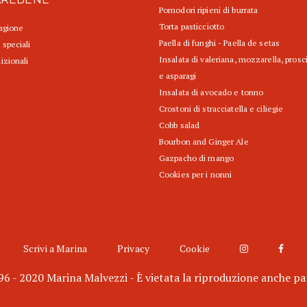
Pomodori ripieni di burrata
Torta pasticciotto
tagione
Paella di funghi - Paella de setas
 speciali
Insalata di valeriana, mozzarella, prosc
izionali
e asparagi
Insalata di avocado e tonno
Crostoni di stracciatella e ciliegie
Cobb salad
Bourbon and Ginger Ale
Gazpacho di mango
Cookies per i nonni
Scrivi a Marina
Privacy
Cookie
6 - 2020 Marina Malvezzi - È vietata la riproduzione anche pa