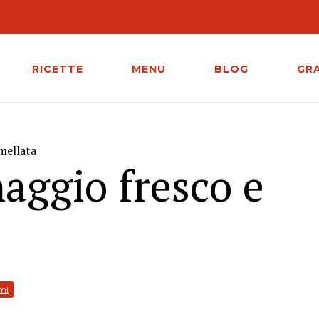
RICETTE
MENU
BLOG
GR
mellata
aggio fresco e
emi