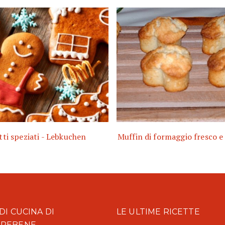
tti speziati - Lebkuchen
Muffin di formaggio fresco 
DI CUCINA DI
LE ULTIME RICETTE
AREBENE