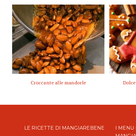
Croccante alle mandorle
Dolce
LE RICETTE DI MANGIAREBENE
I MENU 
MANGI