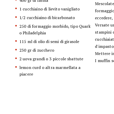
400 gr di farina
Mescolate 
1 cucchiaino di lievito vanigliato
formaggio
1/2 cucchiaino di bicarbonato
eccedere,
Versate un
250 di formaggio morbido, tipo Quark
stampini 
o Philadelphia
cucchiaiat
115 ml di olio di semi di girasole
d'impasto
230 gr di zucchero
Mettere in
2 uova grandi o 3 piccole sbattute
I muffin 
lemon curd o altra marmellata a
piacere