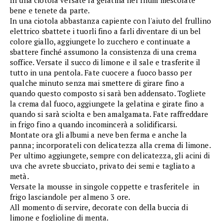
bene e tenete da parte.
In una ciotola abbastanza capiente con l'aiuto del frullino
elettrico sbattete i tuorli fino a farli diventare di un bel
colore giallo, aggiungete lo zucchero e continuate a
sbattere finché assumono la consistenza di una crema
soffice. Versate il succo di limone e il sale e trasferite il
tutto in una pentola. Fate cuocere a fuoco basso per
qualche minuto senza mai smettere di girare fino a
quando questo composto si sarà ben addensato. Togliete
la crema dal fuoco, aggiungete la gelatina e girate fino a
quando si sarà sciolta e ben amalgamata. Fate raffreddare
in frigo fino a quando incomincerà a solidificarsi.
Montate ora gli albumi a neve ben ferma e anche la
panna; incorporateli con delicatezza alla crema di limone.
Per ultimo aggiungete, sempre con delicatezza, gli acini di
uva che avrete sbucciato, privato dei semi e tagliato a
metà.
Versate la mousse in singole coppette e trasferitele in
frigo lasciandole per almeno 3 ore.
All momento di servire, decorate con della buccia di
limone e foglioline di menta.