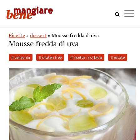
Ricette
»
dessert
» Mousse fredda di uva
Mousse fredda di uva
# celiachia
# gluten free
# ricetta morbida
# estate