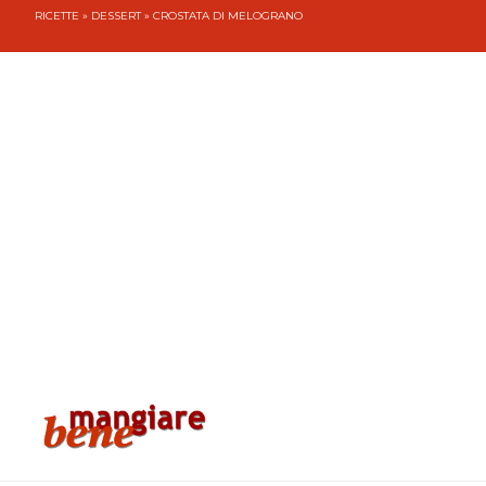
RICETTE
»
DESSERT
» CROSTATA DI MELOGRANO