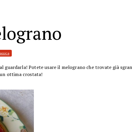
elograno
lassica
al guardarla! Potete usare il melograno che trovate già sgra
 un ottima crostata!