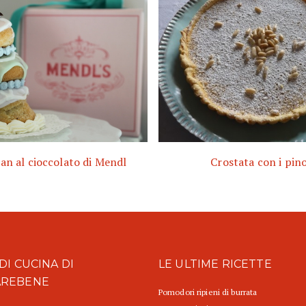
an al cioccolato di Mendl
Crostata con i pino
DI CUCINA DI
LE ULTIME RICETTE
AREBENE
Pomodori ripieni di burrata