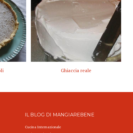
li
Ghiaccia reale
IL BLOG DI MANGIAREBENE
Cucina Internazionale