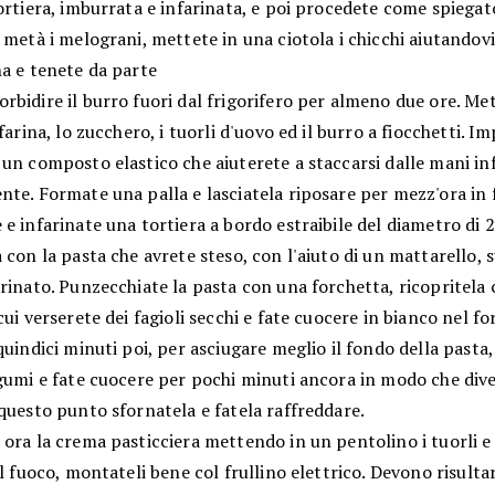
ortiera, imburrata e infarinata, e poi procedete come spiegat
 metà i melograni, mettete in una ciotola i chicchi aiutandov
na e tenete da parte
bidire il burro fuori dal frigorifero per almeno due ore. Me
 farina, lo zucchero, i tuorli d'uovo ed il burro a fiocchetti. I
un composto elastico che aiuterete a staccarsi dalle mani in
te. Formate una palla e lasciatela riposare per mezz'ora in f
e infarinate una tortiera a bordo estraibile del diametro di 
 con la pasta che avrete steso, con l'aiuto di un mattarello, s
rinato. Punzecchiate la pasta con una forchetta, ricopritela 
cui verserete dei fagioli secchi e fate cuocere in bianco nel f
quindici minuti poi, per asciugare meglio il fondo della pasta,
gumi e fate cuocere per pochi minuti ancora in modo che dive
questo punto sfornatela e fatela raffreddare.
ora la crema pasticciera mettendo in un pentolino i tuorli e
al fuoco, montateli bene col frullino elettrico. Devono risult