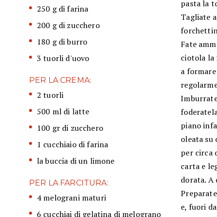
pasta la t
250 g di farina
Tagliate a
200 g di zucchero
forchetti
180 g di burro
Fate ammor
ciotola la
3 tuorli d'uovo
a formare 
PER LA CREMA:
regolarmen
2 tuorli
Imburrate 
500 ml di latte
foderatela
piano infa
100 gr di zucchero
oleata su 
1 cucchiaio di farina
per circa 
la buccia di un limone
carta e le
dorata. A 
PER LA FARCITURA:
Preparate 
4 melograni maturi
e, fuori d
6 cucchiai di gelatina di melograno