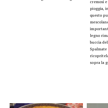
cremosi e 
pioggia, i
questo pu
mescoland
importante
legno rima
buccia del
Spalmate l
ricoprite
sopra la g