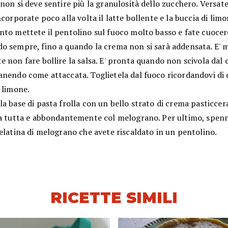
non si deve sentire più la granulosità dello zucchero. Versate
ncorporate poco alla volta il latte bollente e la buccia di limo
nto mettete il pentolino sul fuoco molto basso e fate cuocer
o sempre, fino a quando la crema non si sarà addensata. E' 
 non fare bollire la salsa. E' pronta quando non scivola dal c
nendo come attaccata. Toglietela dal fuoco ricordandovi di e
 limone.
a base di pasta frolla con un bello strato di crema pasticcer
la tutta e abbondantemente col melograno. Per ultimo, spenn
elatina di melograno che avete riscaldato in un pentolino.
RICETTE SIMILI