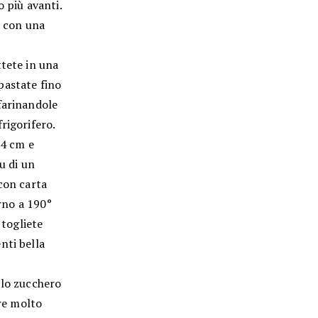
o più avanti.
i con una
ttete in una
mpastate fino
farinandole
rigorifero.
24 cm e
u di un
con carta
orno a 190°
 togliete
nti bella
 lo zucchero
are molto