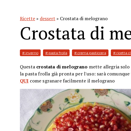
Ricette
»
dessert
» Crostata di melograno
Crostata di m
# inverno
# pasta frolla
# crema pasticcera
# ricetta c
Questa
crostata di melograno
mette allegria solo 
la pasta frolla già pronta per l'uso: sarà comunque
QUI
come sgranare facilmente il melograno