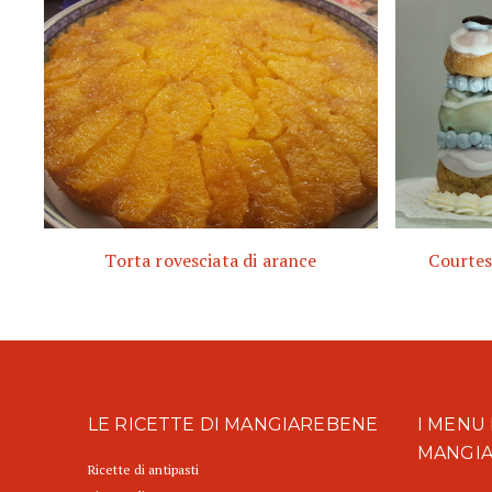
Torta rovesciata di arance
Courtes
LE RICETTE DI MANGIAREBENE
I MENU 
MANGI
Ricette di antipasti