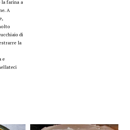
 la farina a
ne. A
e,
molto
ucchiaio di
strarre la
a e
ellateci