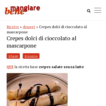
Ricette
»
dessert
» Crepes dolci di cioccolato al
mascarpone
Crepes dolci di cioccolato al
mascarpone
# facile
# inverno
QUI
la ricetta base
crepes salate senza latte