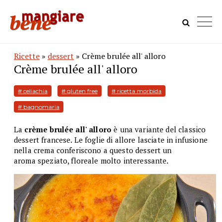
Ricette
»
dessert
» Crème brulée all' alloro
Crème brulée all' alloro
# celiachia
# gluten free
# ricetta morbida
# bagnomaria
La
crème brulée all' alloro
è una variante del classico
dessert francese. Le foglie di allore lasciate in infusione
nella crema conferiscono a questo dessert un
aroma speziato, floreale molto interessante.