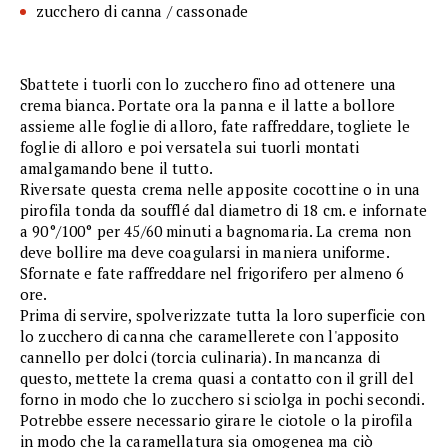
zucchero di canna / cassonade
Sbattete i tuorli con lo zucchero fino ad ottenere una
crema bianca. Portate ora la panna e il latte a bollore
assieme alle foglie di alloro, fate raffreddare, togliete le
foglie di alloro e poi versatela sui tuorli montati
amalgamando bene il tutto.
Riversate questa crema nelle apposite cocottine o in una
pirofila tonda da soufflé dal diametro di 18 cm. e infornate
a 90°/100° per 45/60 minuti a bagnomaria. La crema non
deve bollire ma deve coagularsi in maniera uniforme.
Sfornate e fate raffreddare nel frigorifero per almeno 6
ore.
Prima di servire, spolverizzate tutta la loro superficie con
lo zucchero di canna che caramellerete con l'apposito
cannello per dolci (torcia culinaria). In mancanza di
questo, mettete la crema quasi a contatto con il grill del
forno in modo che lo zucchero si sciolga in pochi secondi.
Potrebbe essere necessario girare le ciotole o la pirofila
in modo che la caramellatura sia omogenea ma ciò