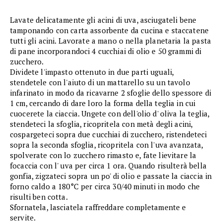
Lavate delicatamente gli acini di uva, asciugateli bene
tamponando con carta assorbente da cucina e staccatene
tutti gli acini. Lavorate a mano o nella planetaria la pasta
di pane incorporandoci 4 cucchiai di olio e 50 grammi di
zucchero.
Dividete l'impasto ottenuto in due parti uguali,
stendetele con l'aiuto di un mattarello su un tavolo
infarinato in modo da ricavarne 2 sfoglie dello spessore di
1 cm, cercando di dare loro la forma della teglia in cui
cuocerete la ciaccia. Ungete con dell'olio d' oliva la teglia,
stendeteci la sfoglia, ricopritela con metà degli acini,
cospargeteci sopra due cucchiai di zucchero, ristendeteci
sopra la seconda sfoglia, ricopritela con l'uva avanzata,
spolverate con lo zucchero rimasto e, fate lievitare la
focaccia con l' uva per circa 1 ora. Quando risulterà bella
gonfia, zigzateci sopra un po' di olio e passate la ciaccia in
forno caldo a 180°C per circa 30/40 minuti in modo che
risulti ben cotta.
Sfornatela, lasciatela raffreddare completamente e
servite.