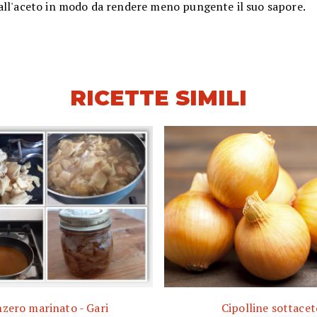
all'aceto in modo da rendere meno pungente il suo sapore.
RICETTE SIMILI
zero marinato - Gari
Cipolline sottacet