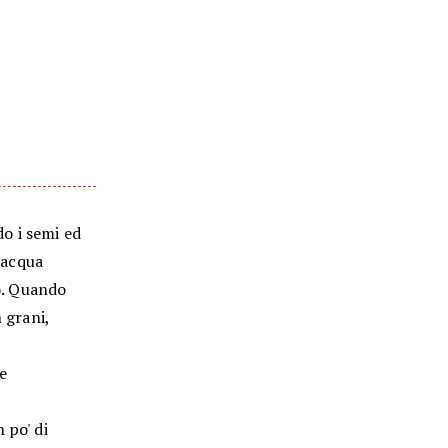
do i semi ed
n acqua
to. Quando
 grani,
se
 po' di