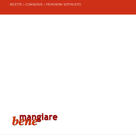
RICETTE
»
CONSERVE
» PEPERONI SOTTACETO