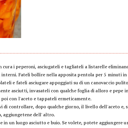
 cura i peperoni, asciugateli e tagliateli a listarelle eliminan
i interni. Fateli bollire nella apposita pentola per 5 minuti i
olateli e fateli asciugare appoggiati su di un canovaccio puli
nte asciutti, invasateli con qualche foglia di alloro e pepe in
i poi con l'aceto e tappateli ermeticamente.
i di controllare, dopo qualche giorno, il livello dell'aceto e, 
, aggiungetene dell' altro.
 in un luogo asciutto e buio. Se volete, potete aggiungere un