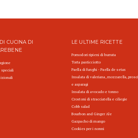
DI CUCINA DI
LE ULTIME RICETTE
AREBENE
Pomodori ripieni di burrata
Torta pasticciotto
tagione
Paella di funghi - Paella de setas
 speciali
Insalata di valeriana, mozzarella, prosc
izionali
e asparagi
Insalata di avocado e tonno
Crostoni di stracciatella e ciliegie
Cobb salad
Bourbon and Ginger Ale
Gazpacho di mango
Cookies per i nonni