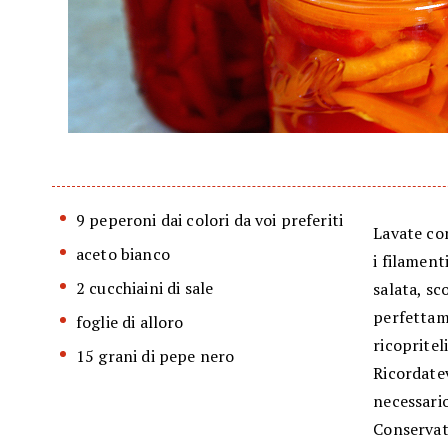
9 peperoni dai colori da voi preferiti
Lavate con
aceto bianco
i filament
2 cucchiaini di sale
salata, sc
perfettame
foglie di alloro
ricopritel
15 grani di pepe nero
Ricordatev
necessario
Conservate