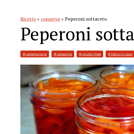
Ricette
»
conserve
» Peperoni sottaceto
Peperoni sott
# vegetariana
# celiachia
# gluten free
# fatta in casa