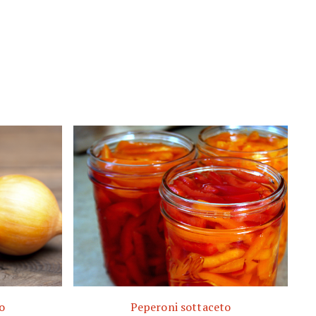
o
Peperoni sottaceto