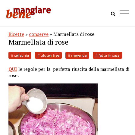
Ricette
»
conserve
» Marmellata di rose
Marmellata di rose
# celiachia
# gluten free
# merenda
# fatta in casa
QUI
le regole per la perfetta riuscita della marmellata di
rose.