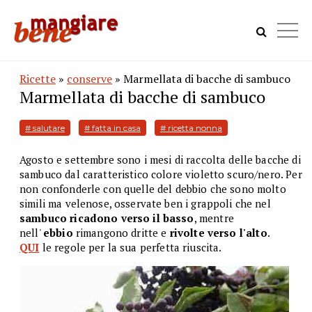
Ricette
»
conserve
» Marmellata di bacche di sambuco
Marmellata di bacche di sambuco
# salutare
# fatta in casa
# ricetta nonna
Agosto e settembre sono i mesi di raccolta delle bacche di
sambuco dal caratteristico colore violetto scuro/nero. Per
non confonderle con quelle del debbio che sono molto
simili ma velenose, osservate ben i grappoli che nel
sambuco ricadono verso il basso
, mentre
nell'
ebbio
rimangono dritte e
rivolte verso l'alto
.
QUI
le regole per la sua perfetta riuscita.