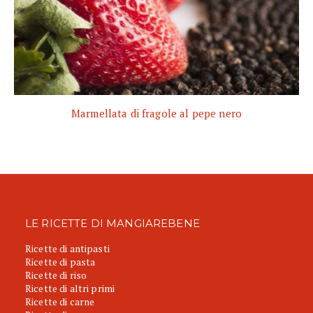
Marmellata di fragole al pepe nero
LE RICETTE DI MANGIAREBENE
Ricette di antipasti
Ricette di pasta
Ricette di riso
Ricette di altri primi
Ricette di carne