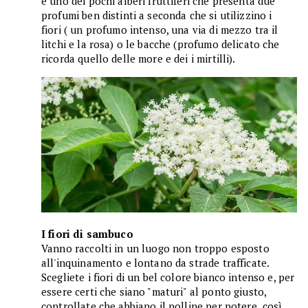
è uno dei pochi alberi fruttiferi che presenta due
profumi ben distinti a seconda che si utilizzino i
fiori ( un profumo intenso, una via di mezzo tra il
litchi e la rosa) o le bacche (profumo delicato che
ricorda quello delle more e dei i mirtilli).
I fiori di sambuco
Vanno raccolti in un luogo non troppo esposto
all'inquinamento e lontano da strade trafficate.
Scegliete i fiori di un bel colore bianco intenso e, per
essere certi che siano "maturi" al ponto giusto,
controllate che abbiano il polline per potere così